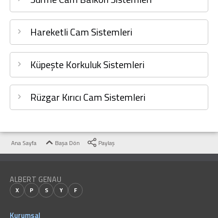
Hareketli Cam Duvarlar
Hareketli Cam Duvarlar
Hareketli Cam Sistemleri
Linera
Cam Korkuluk Sistemi - Linera
Küpeşte Korkuluk Sistemleri
AirFlex
Rüzgar Kırıcı Cam Sistemi - AirFlex
Rüzgar Kırıcı Cam Sistemleri
Ana Sayfa
Başa Dön
Paylaş
ALBERT GENAU
X
P
S
Y
F
Kurumsal